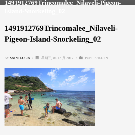
1491912769Trincomalee_Nilaveli-Pigeon-
Island-Snorkeling_02
1491912769Trincomalee_Nilaveli-
Pigeon-Island-Snorkeling_02
BY
SAINTLUCIA
/
星期三, 06 12 月 2017
/
PUBLISHED IN