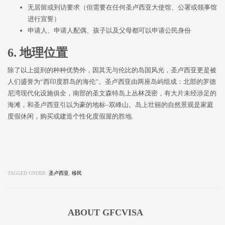
无居留或到访要求（但需要在任何圣卢西亚大使馆、公署或领事馆
进行宣誓）
申请人、申请人配偶、孩子以及父母都可以申请公民身份
6. 地理位置
除了以上提到的种种优势外，因其无与伦比的岛国风光，圣卢西亚更是被
人们盛誉为“西印度群岛的海伦”。圣卢西亚由两座岛屿组成：北部的罗德
尼湾现代化设施俱全，南部的圣文森特岛上丛林茂密，有大片未经涉足的
海滩，和圣卢西亚引以为豪的地标–双峰山。岛上壮丽的自然景观是家庭
度假休闲，购买或建造个性化度假屋的胜地.
TAGGED UNDER:
圣卢西亚
,
移民
ABOUT
GFCVISA