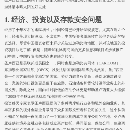
圣卢西亚岛上的鸽子岛不仅是大西洋与加勒比海分而又合的见证人，还是
游泳潜水晒太阳的好去处
1. 经济、投资以及存款安全问题
经历了十年左右的迅猛增长，中国经济已经开始呈现疲态。尤其在近几个
月，经济呈现大幅波动。不出意料，中国投资者纷纷转向其他更稳定的投
资选择。尽管中国投资者历来鲜少关注过加勒比海地区，并对该地区的投
资项目缺乏了解–但是，随着加勒比海岛国的更多信息和项目逐步被推广
到中国，中国投资者的观点也在随之转变。
圣卢西亚是英联邦成员国之一，同时也是加勒比共同体（CARICOM）、
东加勒比国家组织（OECS）以及法语国家国际组织的成员国。圣卢西亚
是一个各方面都高度稳定的国家。劳动力教育程度高，基础设施建设安
全，完善的港口设施更是便于在旅游、石油储备和货轮转运等业务上的外
国投资。除此之外，国内相对较低的石油价格更是帮助圣卢西亚大大缓解
了2008年全球金融危机给当地旅游业带来的冲击。
投资移民专家表示圣卢西亚提供了多种离岸银行业务和境外金融业务。其
丰富多样的境外金融业务吸引了众多国际投资者和公司的关注，这个从前
不知名的岛国一夜间成为了一个充满商机的成立离岸公司的佳地。圣卢西
亚提供的境外金融业务包括成立离岸信托、共同基金、保险公司，创建离
岸银行账户等业务–这为投资者提供了绝无仅有的丰富其境外投资组合的