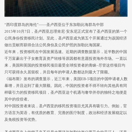
“西印度群岛的海伦”——圣卢西亚位于东加勒比海群岛中部
2015年10月7日，圣卢西亚总理肯尼·安东尼正式宣布了圣卢西亚的第一个
公民身份投资移民计划。至此，圣卢西亚成为第五个开展通过为该国经济
做出贡献而获得合法公民身份及公民护照的加勒比海国家。
近年来，投资移民在中国发展迅速。近期的调查数据显示，近半数的中国
千万富豪出于子女教育及资产转移等原因都有意愿投资海外市场。一直以
来，美国和英国的投资移民项目最受全球投资者的青睐–尽管这些项目均
只可获得永久居留权，并且每年的申请人数都达到最大了限额。
《福布斯》发布的调查显示，近三年来，美国EB-5项目的中国申请者人数
暴增，并且达到了最大限额。因此，中国的投资者不得不转向其他具有同
样吸引力的投资移民项目，圣卢西亚这个机遇与奢华并存的独特之地便是
其中的佼佼者。
对中国投资者来说，圣卢西亚的移民投资项目尤其具有吸引力。例如，官
方语言为英语，有优质的教育、完善的医疗制度，政治和经济发展稳定以
及免税投资等优势。