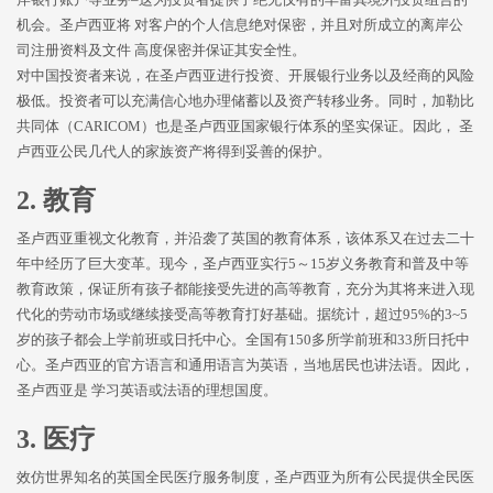
机会。圣卢西亚将 对客户的个人信息绝对保密，并且对所成立的离岸公
司注册资料及文件 高度保密并保证其安全性。
对中国投资者来说，在圣卢西亚进行投资、开展银行业务以及经商的风险
极低。投资者可以充满信心地办理储蓄以及资产转移业务。同时，加勒比
共同体（CARICOM）也是圣卢西亚国家银行体系的坚实保证。因此， 圣
卢西亚公民几代人的家族资产将得到妥善的保护。
2. 教育
圣卢西亚重视文化教育，并沿袭了英国的教育体系，该体系又在过去二十
年中经历了巨大变革。现今，圣卢西亚实行5～15岁义务教育和普及中等
教育政策，保证所有孩子都能接受先进的高等教育，充分为其将来进入现
代化的劳动市场或继续接受高等教育打好基础。据统计，超过95%的3~5
岁的孩子都会上学前班或日托中心。全国有150多所学前班和33所日托中
心。圣卢西亚的官方语言和通用语言为英语，当地居民也讲法语。因此，
圣卢西亚是 学习英语或法语的理想国度。
3. 医疗
效仿世界知名的英国全民医疗服务制度，圣卢西亚为所有公民提供全民医