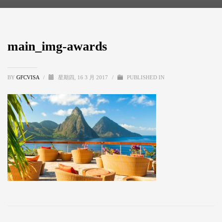
main_img-awards
BY
GFCVISA
/
星期四, 16 3 月 2017
/
PUBLISHED IN