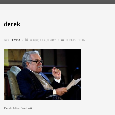
derek
BY
GFCVISA
/
星期六, 01 4 月 2017
/
PUBLISHED IN
Derek Alton Walcott