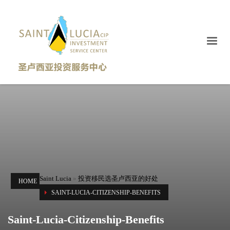
Saint Lucia
»
投资移民选圣卢西亚的好处
HOME
SAINT-LUCIA-CITIZENSHIP-BENEFITS
Saint-Lucia-Citizenship-Benefits