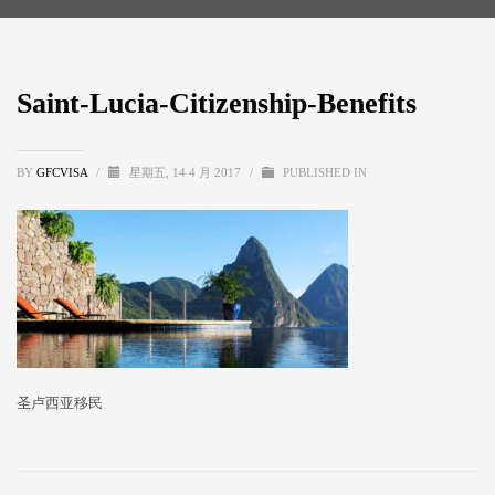
Saint-Lucia-Citizenship-Benefits
BY
GFCVISA
/
星期五, 14 4 月 2017
/
PUBLISHED IN
圣卢西亚移民