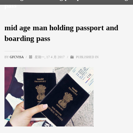
pass
mid age man holding passport and
boarding pass
BY
GFCVISA
/
星期一, 17 4 月 2017
/
PUBLISHED IN