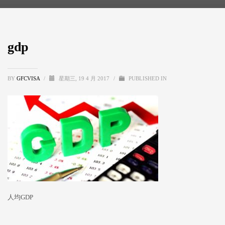
gdp
BY
GFCVISA
/
星期三, 19 4 月 2017
/
PUBLISHED IN
人均GDP