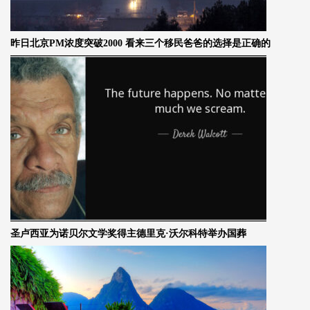
昨日北京PM浓度突破2000 看来三个移民爸爸的选择是正确的
圣卢西亚为诺贝尔文学奖得主德里克·沃尔科特举办国葬