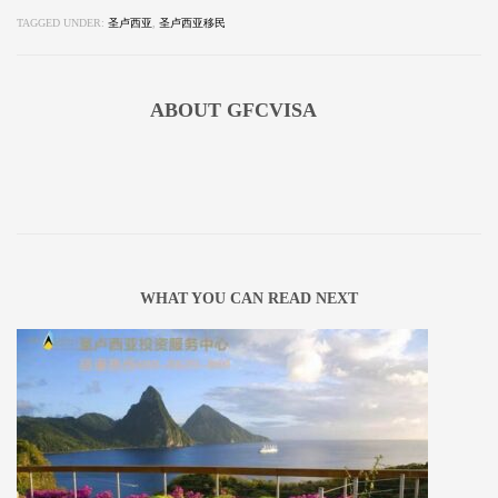
TAGGED UNDER:
圣卢西亚
,
圣卢西亚移民
ABOUT
GFCVISA
WHAT YOU CAN READ NEXT