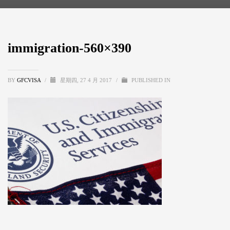
immigration-560×390
BY
GFCVISA
/
星期四, 27 4 月 2017
/
PUBLISHED IN