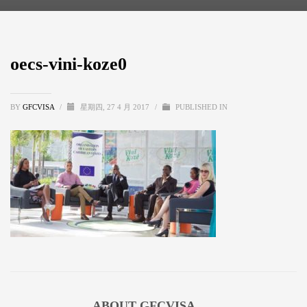
oecs-vini-koze0
BY
GFCVISA
/
星期四, 27 4 月 2017
/
PUBLISHED IN
ABOUT
GFCVISA