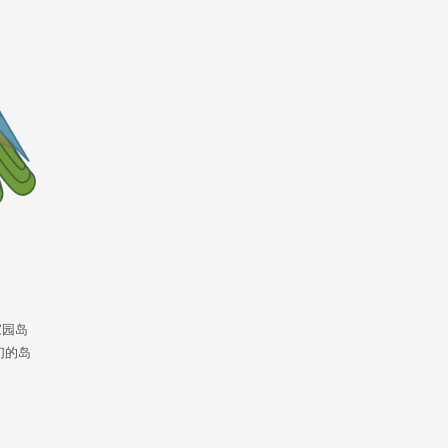
家园岛
们的岛