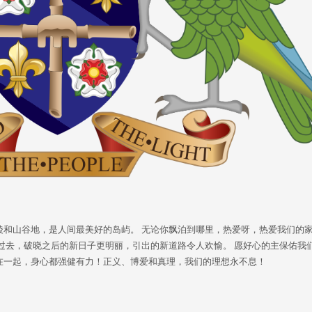
陵和山谷地，是人间最美好的岛屿。 无论你飘泊到哪里，热爱呀，热爱我们的
过去，破晓之后的新日子更明丽，引出的新道路令人欢愉。 愿好心的主保佑我
在一起，身心都强健有力！正义、博爱和真理，我们的理想永不息！