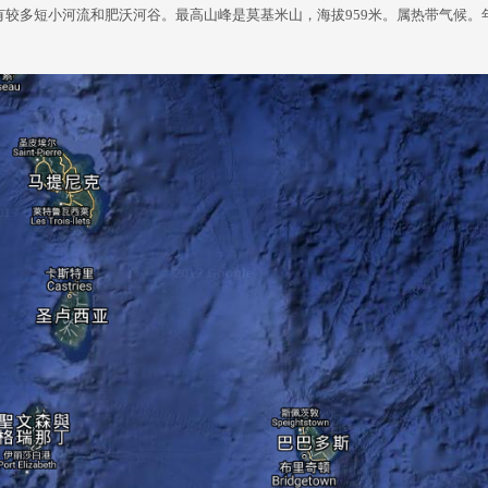
较多短小河流和肥沃河谷。最高山峰是莫基米山，海拔959米。属热带气候。