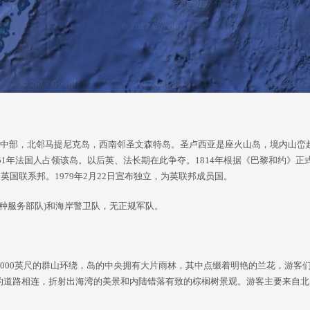
岛中部，北邻马提尼克岛，西南邻圣文森特岛。圣卢西亚是座火山岛，境内山峦
651年法国人占领该岛。以后英、法长期在此争夺。1814年根据《巴黎和约》正
英国联系邦。1979年2月22日宣布独立，为英联邦成员国。
特种服务部队)和海岸警卫队，无正规军队。
，000英尺的群山环绕，岛的中央拥有大片雨林，其中点缀着明艳的兰花，游客
的道路相连，折射出海湾的美景和内陆错落有致的棕榈树景观。游客主要来自北