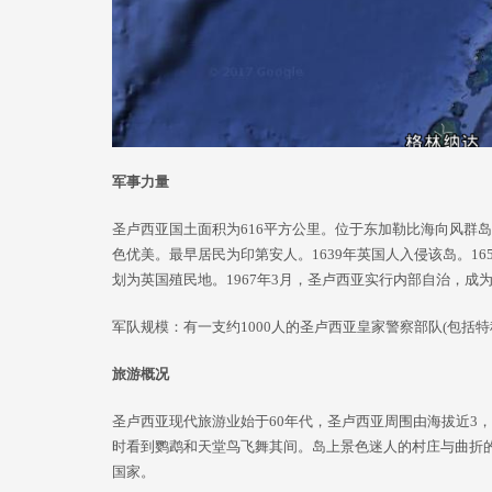
军事力量
圣卢西亚国土面积为616平方公里。位于东加勒比海向风群
色优美。最早居民为印第安人。1639年英国人入侵该岛。1
划为英国殖民地。1967年3月，圣卢西亚实行内部自治，成为
军队规模：有一支约1000人的圣卢西亚皇家警察部队(包括
旅游概况
圣卢西亚现代旅游业始于60年代，圣卢西亚周围由海拔近3
时看到鹦鹉和天堂鸟飞舞其间。岛上景色迷人的村庄与曲折
国家。