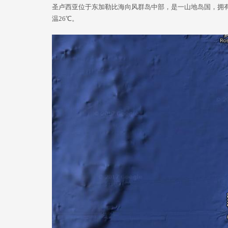
圣卢西亚位于东加勒比海向风群岛中部，是一山地岛国，拥有
温26℃。