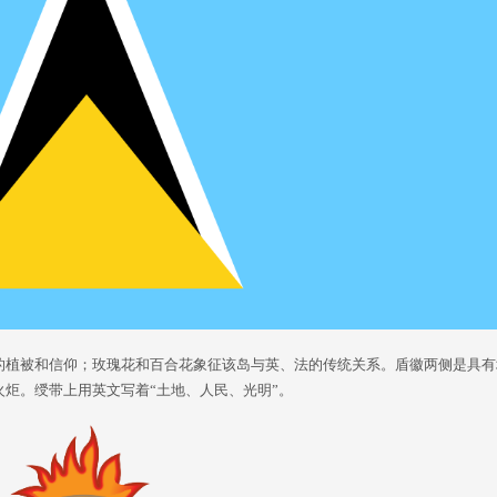
的植被和信仰；玫瑰花和百合花象征该岛与英、法的传统关系。盾徽两侧是具有
炬。绶带上用英文写着“土地、人民、光明”。