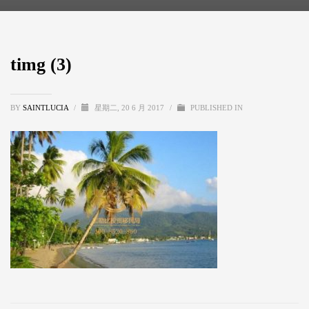
timg (3)
BY
SAINTLUCIA
/
星期二, 20 6 月 2017
/
PUBLISHED IN