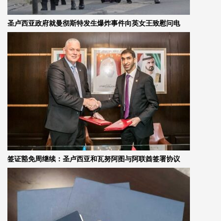
圣卢西亚政府就曼彻斯特发生爆炸事件向英女王致慰问电
签证豁免周继续：圣卢西亚和瓦努阿图与阿联酋签署协议