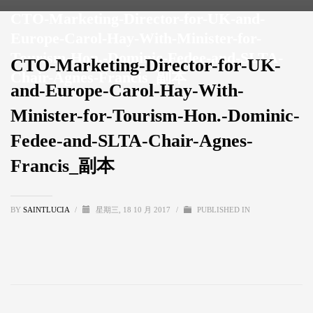
CTO-Marketing-Director-for-UK-and-
Europe-Carol-Hay-With-Minister-for-
Tourism-Hon.-Dominic-Fedee-and-SLTA-
CTO-Marketing-Director-for-UK-
Chair-Agnes-Francis_副本
and-Europe-Carol-Hay-With-
Minister-for-Tourism-Hon.-Dominic-
Fedee-and-SLTA-Chair-Agnes-
Francis_副本
BY
SAINTLUCIA
/
星期三, 18 10 月 2017
/
PUBLISHED IN