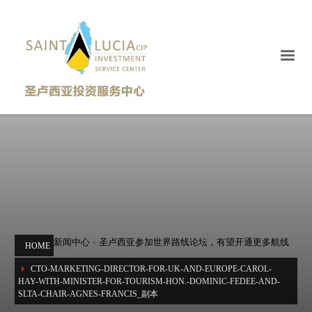
新闻中心
»
圣卢西亚参加世界路线论坛，有望开通更多航线
HOME
CTO-MARKETING-DIRECTOR-FOR-UK-AND-EUROPE-CAROL-
HAY-WITH-MINISTER-FOR-TOURISM-HON.-DOMINIC-FEDEE-AND-
SLTA-CHAIR-AGNES-FRANCIS_副本