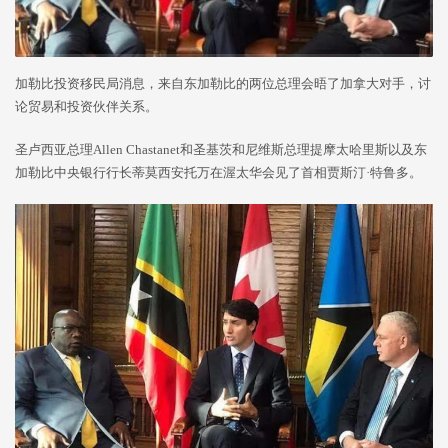
加勒比投资移民局消息，来自东加勒比的两位总理会晤了加拿大对手，讨
论贸易和投资伙伴关系。
圣卢西亚总理Allen Chastanet和圣基茨和尼维斯总理提摩太哈里斯以及东
加勒比中央银行行长蒂莫西安托万在渥太华会见了首相贾斯汀·特鲁多。