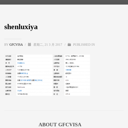
shenluxiya
BY
GFCVISA
/
星期二, 21 3 月 2017
/
PUBLISHED IN
ABOUT
GFCVISA