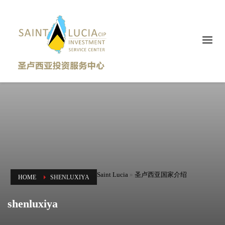
Saint Lucia
»
圣卢西亚国家介绍
HOME
SHENLUXIYA
shenluxiya