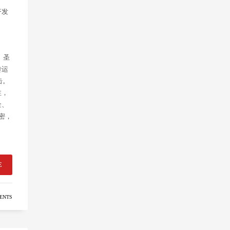
济发
。圣
转运
击。
注，
金、
密，
E
ENTS