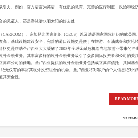
吸引力。例如，官方语言为英语，有优质的教育、完善的医疗制度，政治和经
合的见证人，还是游泳潜水晒太阳的好去处
CARICOM）、东加勒比国家组织（OECS）以及法语国家国际组织的成员国
度高，基础设施建设安全，完善的港口设施更是便于在旅游、石油储备和货轮
格更是帮助圣卢西亚大大缓解了2008年全球金融危机给当地旅游业带来的冲
境外金融业务。其丰富多样的境外金融业务吸引了众多国际投资者和公司的关
立离岸公司的佳地。圣卢西亚提供的境外金融业务包括成立离岸信托、共同基
了绝无仅有的丰富其境外投资组合的机会。圣卢西亚将对客户的个人信息绝对保
证其安全性。
READ MOR
NO COMM