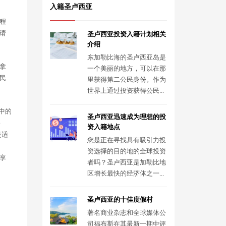
入籍圣卢西亚
程
请
圣卢西亚投资入籍计划相关
介绍
东加勒比海的圣卢西亚岛是
拿
一个美丽的地方，可以在那
民
里获得第二公民身份。作为
世界上通过投资获得公民...
中的
圣卢西亚迅速成为理想的投
移
资入籍地点
是适
您是正在寻找具有吸引力投
资选择的目的地的全球投资
享
者吗？圣卢西亚是加勒比地
区增长最快的经济体之一...
圣卢西亚的十佳度假村
著名商业杂志和全球媒体公
司福布斯在其最新一期中评