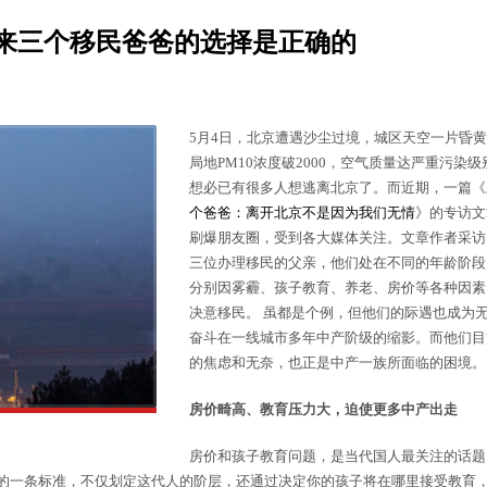
 看来三个移民爸爸的选择是正确的
5月4日，北京遭遇沙尘过境，城区天空一片昏
局地PM10浓度破2000，空气质量达严重污染级
想必已有很多人想逃离北京了。而近期，一篇《
个爸爸：离开北京不是因为我们无情
》的专访文
刷爆朋友圈，受到各大媒体关注。文章作者采访
三位办理移民的父亲，他们处在不同的年龄阶段
分别因雾霾、孩子教育、养老、房价等各种因素
决意移民。 虽都是个例，但他们的际遇也成为
奋斗在一线城市多年中产阶级的缩影。而他们目
的焦虑和无奈，也正是中产一族所面临的困境。
房价畸高、教育压力大，迫使更多中产出走
房价和孩子教育问题，是当代国人最关注的话题
的一条标准，不仅划定这代人的阶层，还通过决定你的孩子将在哪里接受教育