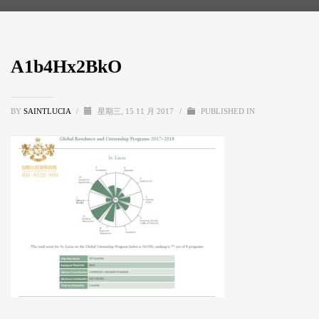
A1b4Hx2BkO
BY
SAINTLUCIA
/
星期三, 15 11 月 2017
/
PUBLISHED IN