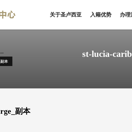
关于圣卢西亚
入籍优势
办理
st-lucia-ca
一
E_副本
-large_副本