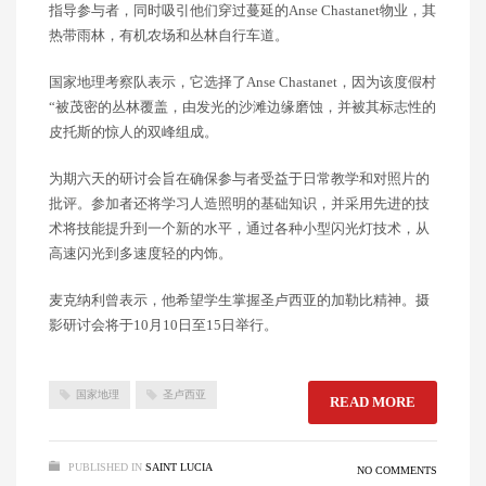
指导参与者，同时吸引他们穿过蔓延的Anse Chastanet物业，其
热带雨林，有机农场和丛林自行车道。
国家地理考察队表示，它选择了Anse Chastanet，因为该度假村
“被茂密的丛林覆盖，由发光的沙滩边缘磨蚀，并被其标志性的
皮托斯的惊人的双峰组成。
为期六天的研讨会旨在确保参与者受益于日常教学和对照片的
批评。参加者还将学习人造照明的基础知识，并采用先进的技
术将技能提升到一个新的水平，通过各种小型闪光灯技术，从
高速闪光到多速度轻的内饰。
麦克纳利曾表示，他希望学生掌握圣卢西亚的加勒比精神。摄
影研讨会将于10月10日至15日举行。
国家地理
圣卢西亚
READ MORE
PUBLISHED IN
SAINT LUCIA
NO COMMENTS