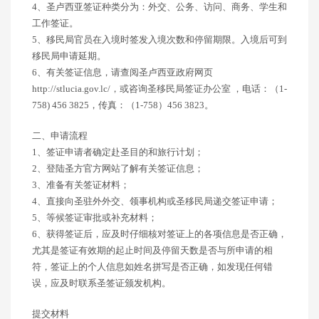
4、圣卢西亚签证种类分为：外交、公务、访问、商务、学生和
工作签证。
5、移民局官员在入境时签发入境次数和停留期限。入境后可到
移民局申请延期。
6、有关签证信息，请查阅圣卢西亚政府网页
http://stlucia.gov.lc/，或咨询圣移民局签证办公室 ，电话：（1-
758) 456 3825，传真：（1-758）456 3823。
二、申请流程
1、签证申请者确定赴圣目的和旅行计划；
2、登陆圣方官方网站了解有关签证信息；
3、准备有关签证材料；
4、直接向圣驻外外交、领事机构或圣移民局递交签证申请；
5、等候签证审批或补充材料；
6、获得签证后，应及时仔细核对签证上的各项信息是否正确，
尤其是签证有效期的起止时间及停留天数是否与所申请的相
符，签证上的个人信息如姓名拼写是否正确，如发现任何错
误，应及时联系圣签证颁发机构。
提交材料