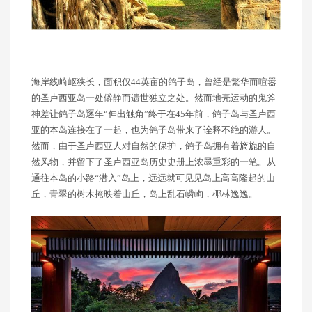
海岸线崎岖狭长，面积仅44英亩的鸽子岛，曾经是繁华而喧嚣
的圣卢西亚岛一处僻静而遗世独立之处。然而地壳运动的鬼斧
神差让鸽子岛逐年“伸出触角”终于在45年前，鸽子岛与圣卢西
亚的本岛连接在了一起，也为鸽子岛带来了诠释不绝的游人。
然而，由于圣卢西亚人对自然的保护，鸽子岛拥有着旖旎的自
然风物，并留下了圣卢西亚岛历史史册上浓墨重彩的一笔。从
通往本岛的小路“潜入”岛上，远远就可见见岛上高高隆起的山
丘，青翠的树木掩映着山丘，岛上乱石嶙峋，椰林逸逸。