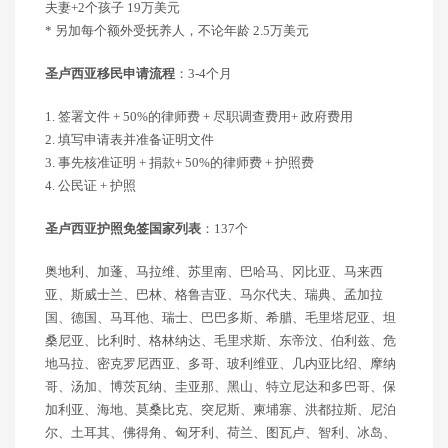
夫妻+2个孩子 19万美元
* 另加每个额外受抚养人，不论年龄 2.5万美元
圣卢西亚移民申请流程
：3-4个月
1. 签署文件 + 50%的律师费 + 尽职调查费用+ 政府费用
2. 填写申请表并准备证明文件
3. 事先核准证明 + 捐款+ 50%的律师费 + 护照费
4. 公民证 + 护照
圣卢西亚护照免签国家列表
：137个
奥地利、加蓬、马拉维、苏里南、巴哈马、冈比亚、马来西
亚、斯威士兰、巴林、格鲁吉亚、马尔代夫、瑞典、孟加拉
国、德国、马耳他、瑞士、巴巴多斯、希腊、毛里塔尼亚、坦
桑尼亚、比利时、格林纳达、毛里求斯、东帝汶、伯利兹、危
地马拉、密克罗尼西亚、多哥、玻利维亚、几内亚比绍、摩纳
哥、汤加、博茨瓦纳、圭亚那、黑山、特立尼达和多巴哥、保
加利亚、海地、莫桑比克、突尼斯、柬埔寨、洪都拉斯、尼泊
尔、土耳其、佛得角、匈牙利、荷兰、图瓦卢、智利、冰岛、