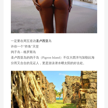
一定要在周五造访
圣卢西亚
岛
许你一个“炸鱼”天堂
鸽子岛 – 格罗斯岛
圣卢西亚岛的鸽子岛（Pigeon Island）不仅大西洋与加勒比海
分而又合合的见证人，更是游泳潜水晒太阳的好去处。