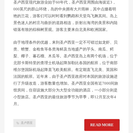
圣卢西亚现代旅游业始于60年代，圣卢西亚周围由海拔近3，
000英尺的群山环绕，岛的中央拥有大片雨林，其中点缀着明
艳的兰花，游客们可以时时看到鹦鹉和天堂鸟飞舞其间。岛上
景色迷人的村庄与曲折的道路相连，折射出海湾的美景和内陆
错落有致的棕榈树景观。游客主要来自北美和欧洲国家。
由于地理条件的优越，来到圣卢西亚一定不可错过如龙虾、贝
类、螃蟹、金枪鱼等各类海鲜及当地盛产的芋头、南瓜、鳄
梨、椰子、蕃石榴、木瓜等。圣卢西亚岛上有两个机场，位于
北部卡斯特里的查理士机场起降加勒比各国的航班，位于南部
维尔堡国际机场起降直飞欧美航班。有定期直飞北美、英国和
法国的航班。近年来，由于圣卢西亚政府对本国的旅游设施进
行了升级改造，游客数量也增加。圣卢西亚全国有近7000间旅
馆房间，住宿设施大部分为大型全功能的酒店，一小部分则是
小型旅店。圣卢西亚的最佳旅游季节为旱季，即12月至次年4
月。
圣卢西亚
READ MORE