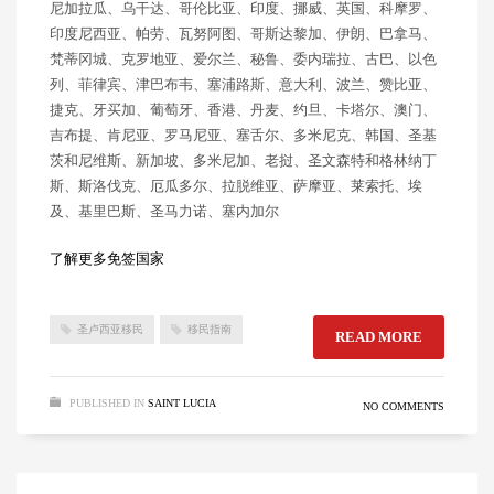
尼加拉瓜、乌干达、哥伦比亚、印度、挪威、英国、科摩罗、
印度尼西亚、帕劳、瓦努阿图、哥斯达黎加、伊朗、巴拿马、
梵蒂冈城、克罗地亚、爱尔兰、秘鲁、委内瑞拉、古巴、以色
列、菲律宾、津巴布韦、塞浦路斯、意大利、波兰、赞比亚、
捷克、牙买加、葡萄牙、香港、丹麦、约旦、卡塔尔、澳门、
吉布提、肯尼亚、罗马尼亚、塞舌尔、多米尼克、韩国、圣基
茨和尼维斯、新加坡、多米尼加、老挝、圣文森特和格林纳丁
斯、斯洛伐克、厄瓜多尔、拉脱维亚、萨摩亚、莱索托、埃
及、基里巴斯、圣马力诺、塞内加尔
了解更多免签国家
圣卢西亚移民
移民指南
READ MORE
PUBLISHED IN
SAINT LUCIA
NO COMMENTS