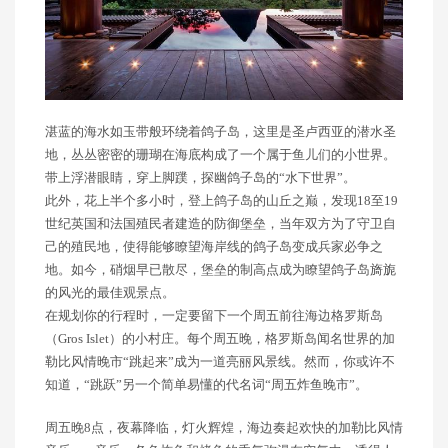
湛蓝的海水如玉带般环绕着鸽子岛，这里是圣卢西亚的潜水圣
地，丛丛密密的珊瑚在海底构成了一个属于鱼儿们的小世界。
带上浮潜眼睛，穿上脚蹼，探幽鸽子岛的“水下世界”。
此外，花上半个多小时，登上鸽子岛的山丘之巅，发现18至19
世纪英国和法国殖民者建造的防御堡垒，当年双方为了守卫自
己的殖民地，使得能够瞭望海岸线的鸽子岛变成兵家必争之
地。如今，硝烟早已散尽，堡垒的制高点成为瞭望鸽子岛旖旎
的风光的最佳观景点。
在规划你的行程时，一定要留下一个周五前往海边格罗斯岛
（Gros Islet）的小村庄。每个周五晚，格罗斯岛闻名世界的加
勒比风情晚市“跳起来”成为一道亮丽风景线。然而，你或许不
知道，“跳跃”另一个简单易懂的代名词“周五炸鱼晚市”。
周五晚8点，夜幕降临，灯火辉煌，海边奏起欢快的加勒比风情