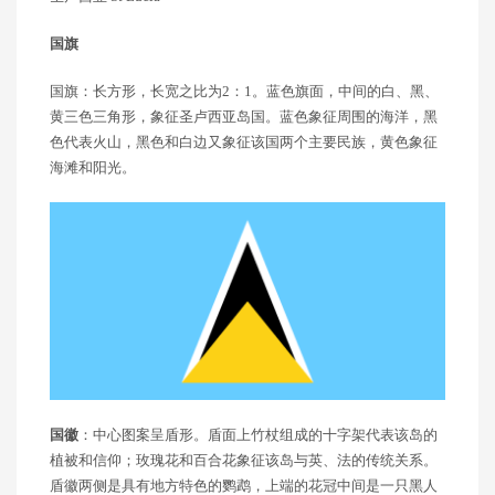
国旗
国旗：长方形，长宽之比为2：1。蓝色旗面，中间的白、黑、
黄三色三角形，象征圣卢西亚岛国。蓝色象征周围的海洋，黑
色代表火山，黑色和白边又象征该国两个主要民族，黄色象征
海滩和阳光。
国徽
：中心图案呈盾形。盾面上竹杖组成的十字架代表该岛的
植被和信仰；玫瑰花和百合花象征该岛与英、法的传统关系。
盾徽两侧是具有地方特色的鹦鹉，上端的花冠中间是一只黑人