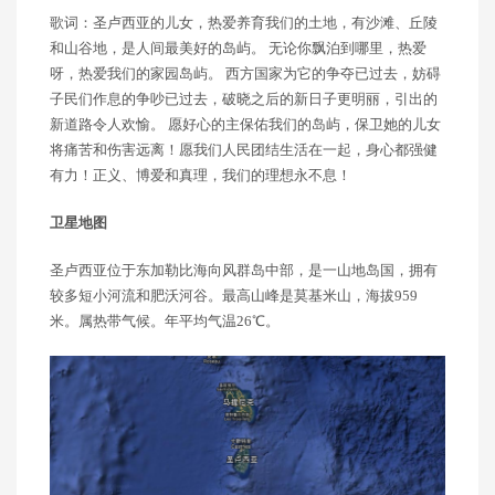
歌词：圣卢西亚的儿女，热爱养育我们的土地，有沙滩、丘陵
和山谷地，是人间最美好的岛屿。 无论你飘泊到哪里，热爱
呀，热爱我们的家园岛屿。 西方国家为它的争夺已过去，妨碍
子民们作息的争吵已过去，破晓之后的新日子更明丽，引出的
新道路令人欢愉。 愿好心的主保佑我们的岛屿，保卫她的儿女
将痛苦和伤害远离！愿我们人民团结生活在一起，身心都强健
有力！正义、博爱和真理，我们的理想永不息！
卫星地图
圣卢西亚位于东加勒比海向风群岛中部，是一山地岛国，拥有
较多短小河流和肥沃河谷。最高山峰是莫基米山，海拔959
米。属热带气候。年平均气温26℃。