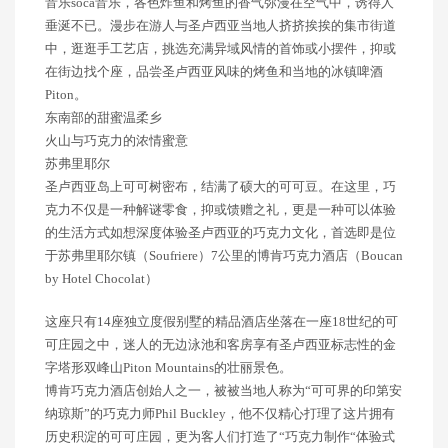
音乐soca音乐，各色炸鱼和烤鱼的香气弥漫在空气中，诱得人
垂涎不已。漫步在游人与圣卢西亚当地人挤挤挨挨的集市街道
中，逛逛手工艺店，挑选充满异域风情的首饰或小摆件，抑或
在街边找个座，品尝圣卢西亚风味的烤鱼和当地的冰镇啤酒
Piton。
东南部的甜蜜温柔乡
火山与巧克力的浓情蜜意
苏弗里耶尔
圣卢西亚岛上可可树密布，结满了硕大的可可豆。在这里，巧
克力不仅是一种解谜零食，抑或馈赠之礼，更是一种可以体验
的生活方式如想深度体验圣卢西亚的巧克力文化，首选即是位
于苏弗里耶尔镇（Soufriere）7公里的博肯巧克力酒店（Boucan
by Hotel Chocolat）
这座只有14座独立度假别墅的精品酒店坐落在一座18世纪的可
可庄园之中，迷人的无边泳池和客房享有圣卢西亚标志性的金
字塔形双峰山Piton Mountains的壮丽景色。
博肯巧克力酒店创始人之一，被被当地人称为“可可界的印第安
纳琼斯”的巧克力师Phil Buckley，他不仅精心打理了这片拥有
历史积淀的可可庄园，更为客人们打造了“巧​​克力制作“体验式